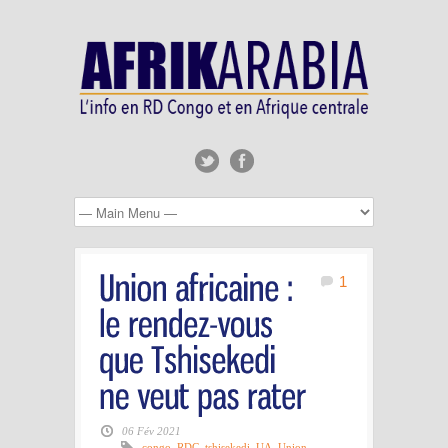
1
06 Fév 2021
congo
,
RDC
,
tshisekedi
,
UA
,
Union