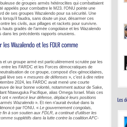
buleuse de groupes armés hétéroclites qui combattaient
été appelés pour combattre le M23. l’ONU pointe une
ard de ses groupes Wazalendo pour sa sécurité. Une
lorsqu’il faudra, sans doute un jour, désarmer ces
ntre les civils, aux pillages et rackets pour survivre.
ns hauts gradés de l’armée congolaise et les Wazalendo
s dans les précédents rapports onusiens.
a et un groupe armé est particulièrement scrutée par les
on entre les FARDC et les Forces démocratiques de
neutralisation de ce groupe, composé d’ex-génocidaires,
gali lève ses «
mesures de défenses
», c’est à dire retire
eptembre 2024, les FARDC avait mené une courte
reuve de leur bonne volonté, notamment autour de Sake,
nt Ntawuguka Pacifique, alias Omega Israel. Mais ces
R ont «
renforcé leur défense, déplacé leurs positions
es armés Wazalendo
». Et rien n’aurait évolué dans la
dénoncé par l’ONU. «
Le gouvernement congolais,
 fin à son soutien aux FDLR, a continué d’utiliser les
me supplétifs dans la lutte contre la coalition AFC-