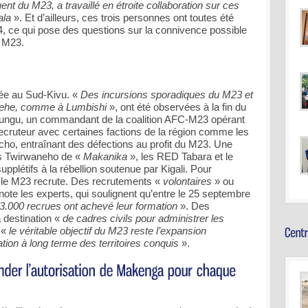
t du M23, a travaillé en étroite collaboration sur ces
ala
». Et d’ailleurs, ces trois personnes ont toutes été
4, ce qui pose des questions sur la connivence possible
e M23.
ée au Sud-Kivu. «
Des incursions sporadiques du M23 et
Kalehe, comme à Lumbishi
», ont été observées à la fin du
ngu, un commandant de la coalition AFC-M23 opérant
recruteur avec certaines factions de la région comme les
ho, entraînant des défections au profit du M23. Une
les Twirwaneho de «
Makanika
», les RED Tabara et le
plétifs à la rébellion soutenue par Kigali. Pour
, le M23 recrute. Des recrutements «
volontaires
» ou
note les experts, qui soulignent qu’entre le 25 septembre
3.000 recrues ont achevé leur formation
». Des
à destination «
de cadres civils pour administrer les
 «
le véritable objectif du M23 reste l’expansion
itation à long terme des territoires conquis
».