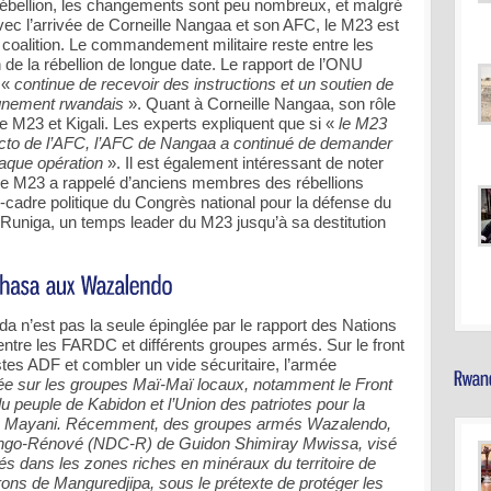
rébellion, les changements sont peu nombreux, et malgré
avec l’arrivée de Corneille Nangaa et son AFC, le M23 est
a coalition. Le commandement militaire reste entre les
de la rébellion de longue date. Le rapport de l’ONU
 «
continue de recevoir des instructions et un soutien de
ignement rwandais
». Quant à Corneille Nangaa, son rôle
le M23 et Kigali. Les experts expliquent que si «
le M23
 facto de l’AFC, l’AFC de Nangaa a continué de demander
haque opération
». Il est également intéressant de noter
 le M23 a rappelé d’anciens membres des rébellions
dre politique du Congrès national pour la défense du
niga, un temps leader du M23 jusqu’à sa destitution
a n’est pas la seule épinglée par le rapport des Nations
entre les FARDC et différents groupes armés. Sur le front
istes ADF et combler un vide sécuritaire, l’armée
ée sur les groupes Maï-Maï locaux, notamment le Front
u peuple de Kabidon et l’Union des patriotes pour la
l » Mayani. Récemment, des groupes armés Wazalendo,
ongo-Rénové (NDC-R) de Guidon Shimiray Mwissa, visé
és dans les zones riches en minéraux du territoire de
ons de Manguredjipa, sous le prétexte de protéger les