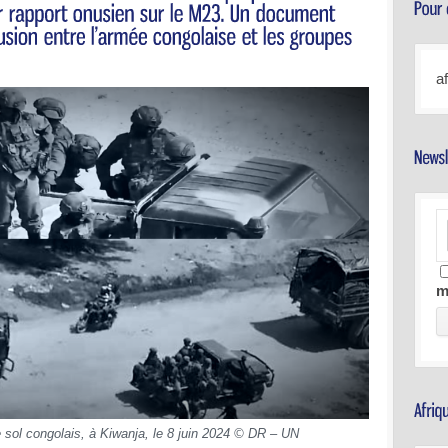
a
m
 sol congolais, à Kiwanja, le 8 juin 2024 © DR – UN