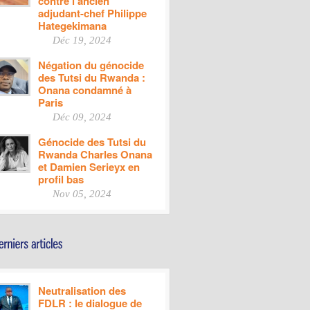
contre l’ancien
adjudant-chef Philippe
Hategekimana
Déc 19, 2024
Négation du génocide
des Tutsi du Rwanda :
Onana condamné à
Paris
Déc 09, 2024
Génocide des Tutsi du
Rwanda Charles Onana
et Damien Serieyx en
profil bas
Nov 05, 2024
Neutralisation des
FDLR : le dialogue de