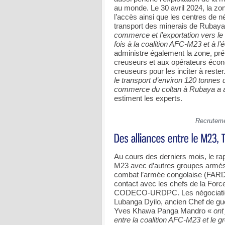
au monde. Le 30 avril 2024, la zo
l’accès ainsi que les centres de 
transport des minerais de Rubay
commerce et l’exportation vers l
fois à la coalition AFC-M23 et à 
administre également la zone, pré
creuseurs et aux opérateurs écono
creuseurs pour les inciter à rester
le transport d’environ 120 tonnes d
commerce du coltan à Rubaya a ai
estiment les experts.
Recruteme
Au cours des derniers mois, le ra
M23 avec d’autres groupes armés 
combat l’armée congolaise (FARDC)
contact avec les chefs de la Force 
CODECO-URDPC. Les négociation
Lubanga Dyilo, ancien Chef de gue
Yves Khawa Panga Mandro «
ont
entre la coalition AFC-M23 et le 