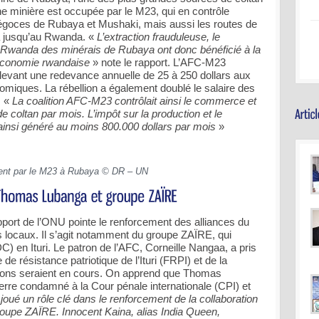
ne minière est occupée par le M23, qui en contrôle
négoces de Rubaya et Mushaki, mais aussi les routes de
a jusqu’au Rwanda. «
L’extraction frauduleuse, le
e Rwanda des minérais de Rubaya ont donc bénéficié à la
l’économie rwandaise
» note le rapport. L’AFC-M23
levant une redevance annuelle de 25 à 250 dollars aux
miques. La rébellion a également doublé le salaire des
. «
La coalition AFC-M23 contrôlait ainsi le commerce et
e coltan par mois. L’impôt sur la production et le
nsi généré au moins 800.000 dollars par mois
»
nt par le M23 à Rubaya © DR – UN
pport de l’ONU pointe le renforcement des alliances du
locaux. Il s’agit notamment du groupe ZAÏRE, qui
 en Ituri. Le patron de l’AFC, Corneille Nangaa, a pris
de résistance patriotique de l’Ituri (FRPI) et de la
s seraient en cours. On apprend que Thomas
rre condamné à la Cour pénale internationale (CPI) et
 joué un rôle clé dans le renforcement de la collaboration
groupe ZAÏRE. Innocent Kaina, alias India Queen,