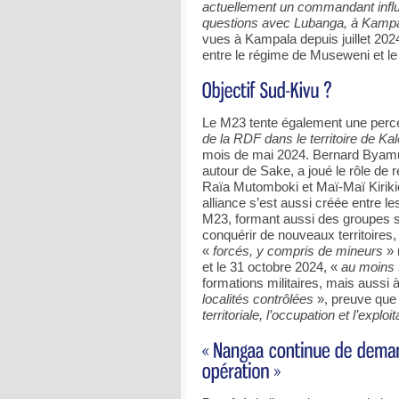
actuellement un commandant influen
questions avec Lubanga, à Kamp
vues à Kampala depuis juillet 202
entre le régime de Museweni et l
Le M23 tente également une perc
de la RDF dans le territoire de 
mois de mai 2024. Bernard Byamu
autour de Sake, a joué le rôle de 
Raïa Mutomboki et Maï-Maï Kirikic
alliance s’est aussi créée entre 
M23, formant aussi des groupes sup
conquérir de nouveaux territoires
«
forcés, y compris de mineurs
» 
et le 31 octobre 2024, «
au moins 
formations militaires, mais aussi 
localités contrôlées
», preuve que
territoriale, l’occupation et l’explo