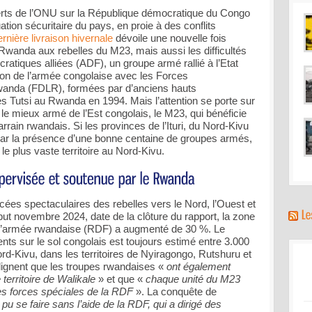
perts de l’ONU sur la République démocratique du Congo
ation sécuritaire du pays, en proie à des conflits
rnière livraison hivernale
dévoile une nouvelle fois
 Rwanda aux rebelles du M23, mais aussi les difficultés
cratiques alliées (ADF), un groupe armé rallié à l’Etat
tion de l’armée congolaise avec les Forces
wanda (FDLR), formées par d’anciens hauts
 Tutsi au Rwanda en 1994. Mais l’attention se porte sur
 le mieux armé de l’Est congolais, le M23, qui bénéficie
rain rwandais. Si les provinces de l’Ituri, du Nord-Kivu
ar la présence d’une bonne centaine de groupes armés,
 le plus vaste territoire au Nord-Kivu.
ées spectaculaires des rebelles vers le Nord, l’Ouest et
ébut novembre 2024, date de la clôture du rapport, la zone
 l’armée rwandaise (RDF) a augmenté de 30 %. Le
ts sur le sol congolais est toujours estimé entre 3.000
-Kivu, dans les territoires de Nyiragongo, Rutshuru et
lignent que les troupes rwandaises «
ont également
territoire de Walikale
» et que «
chaque unité du M23
les forces spéciales de la RDF
». La conquête de
 pu se faire sans l’aide de la RDF, qui a dirigé des