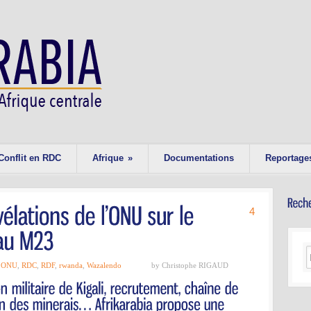
Conflit en RDC
Afrique
»
Documentations
Reportage
4
,
ONU
,
RDC
,
RDF
,
rwanda
,
Wazalendo
by Christophe RIGAUD