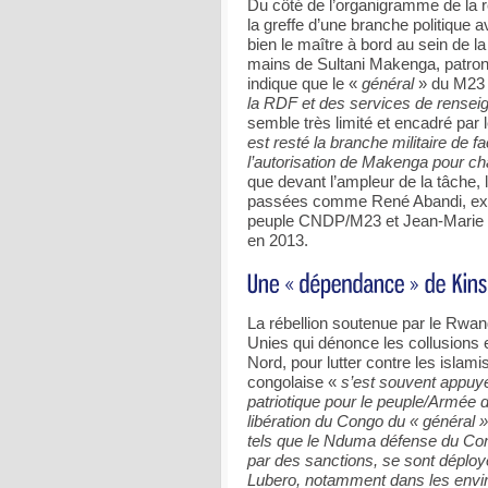
Du côté de l’organigramme de la 
la greffe d’une branche politique 
bien le maître à bord au sein de l
mains de Sultani Makenga, patron 
indique que le «
général
» du M23
la RDF et des services de rense
semble très limité et encadré par 
est resté la branche militaire de
l’autorisation de Makenga pour c
que devant l’ampleur de la tâche,
passées comme René Abandi, ex-ca
peuple CNDP/M23 et Jean-Marie Ru
en 2013.
La rébellion soutenue par le Rwand
Unies qui dénonce les collusions 
Nord, pour lutter contre les islam
congolaise «
s’est souvent appuy
patriotique pour le peuple/Armée d
libération du Congo du « généra
tels que le Nduma défense du C
par des sanctions, se sont déploy
Lubero, notamment dans les envir