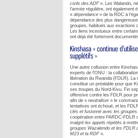
civils des ADF
». Les Walando, né
l’armée régulière, ont également 
«
dépendance
» de la RDC à l’ég
dépendance des plus dangereuses 
groupes, habitués aux exactions co
Les liens incestueux entre certai
ont déjà été fortement documenté
Une autre collusion entre Kinshas
experts de l’ONU : la collaborati
libération du Rwanda (FDLR). La 
constitue un préalable pour que Ki
ses troupes du Nord-Kivu. Fin s
offensive contre les FDLR pour p
afin de «
neutraliser
» le commanda
tentatives ont échoué, et les FDL
clés et fusionné avec les group
coopération entre FARDC-FDLR 
malgré les appels répétés à mettre
groupes Wazalendo et les FDLR com
M23 et la RDF
».