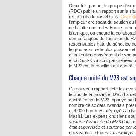
Deux fois par an, le groupe d’ex
(RDC) publie un rapport sur la situ
récurrents depuis 30 ans.
Cette de
l’ampleur croissant du soutien du
de la lutte contre les Forces démo
islamique, ou encore la collabora
démocratiques de libération du R
responsables hutu du génocide des
le groupe armé le plus puissant et
d’un soutien conséquent de son par
et du Sud-Kivu sont gangrénées p
le M23 est la rébellion qui contrôle
Ce nouveau rapport acte les avanc
le Sud de la province. D’avril à d
contrôlée par le M23, appuyé par
nombre de soldats rwandais présen
et 4.000 hommes, déployés au Nord
Masisi. Les experts onusiens sou
soutenu l’avancée du M23 dans le 
était supervisée et soutenue par 
nouveaux territoires «
n’aurait pas