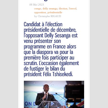
08 Mai 2023
congo
,
delly sesanga
,
élection
,
l'envol
,
opposition
,
présidentielle
by Christophe RIGAUD