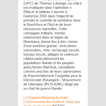
(UPC) de Thomas Lubanga, sa milice
est impliquée dans l’opération «
Effacer le tableau » lancée à
l’automne 2002 dans l’objectif de
prendre le contrôle de territoires dans
le Nord-Kivu et l’Ituri et de leurs
ressources naturelles. Cette
campagne militaire, menée
notamment dans la région de
Mambasa, donne lieu à des crimes
d’une extrême gravité : exécutions
sommaires, viols, esclavage sexuel,
travaux forcés, pillages et violences
ciblant particulièrement les
populations Nande et les peuples
autochtones Bambuti, considérés
comme proches de leurs adversaires
du Rassemblement Congolais pour la
Démocratie /Kisangani – Mouvement
de Libération (RCD-K/ML) dirigé par
un chef de guerre Nande.
Le Rapport Mapping du Haut-
Commissariat des Nations unies aux
droits de l’homme
(HCDH),