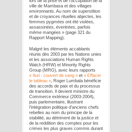
lors de la prise et de l’occupation de la
ville de Mambasa et des villages
environnants. Au nom de superstition
et de croyances rituelles abjectes, les
femmes pygmées ont été violées,
assassinées, éventrées, parfois
même mangées » (page 321 du
Rapport Mapping).
Malgré les éléments accablants
réunis dès 2003 par les Nations unies
et les associations Human Rights
Watch (HRW) et Minority Rights
Group (MRG), avec leurs rapports
« Ituri : couvert de sang »
et
« Effacer
le tableau »
, Roger Lumbala bénéficie
des accords de paix et du processus
de transition. Il devient ministre du
Commerce extérieur (2003-2004),
puis parlementaire, illustrant
l’intégration politique d’anciens chefs
rebelles au nom du principe de la
stabilité, au détriment de la justice et
de la reddition des comptes pour les
crimes les plus graves commis durant