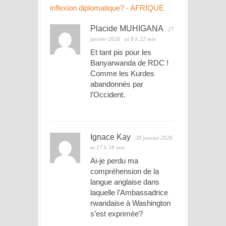
inflexion diplomatique? - AFRIQUE
Placide MUHIGANA
27
janvier 2026
at 8 h 22 min
Et tant pis pour les
Banyarwanda de RDC !
Comme les Kurdes
abandonnés par
l’Occident.
Ignace Kay
28 janvier 2026
at 17 h 18 min
Ai-je perdu ma
compréhension de la
langue anglaise dans
laquelle l’Ambassadrice
rwandaise à Washington
s’est exprimée?