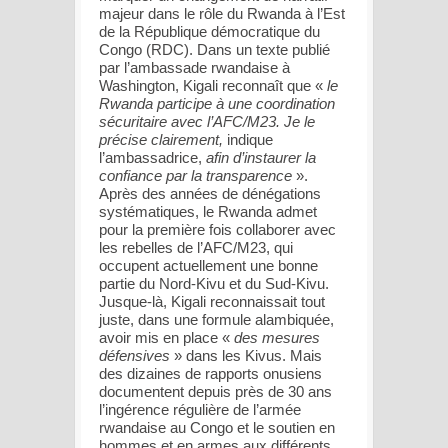
majeur dans le rôle du Rwanda à l’Est
de la République démocratique du
Congo (RDC). Dans un texte publié
par l’ambassade rwandaise à
Washington, Kigali reconnaît que «
le
Rwanda participe à une coordination
sécuritaire avec l’AFC/M23. Je le
précise clairement,
indique
l’ambassadrice,
afin d’instaurer la
confiance par la transparence
».
Après des années de dénégations
systématiques, le Rwanda admet
pour la première fois collaborer avec
les rebelles de l’AFC/M23, qui
occupent actuellement une bonne
partie du Nord-Kivu et du Sud-Kivu.
Jusque-là, Kigali reconnaissait tout
juste, dans une formule alambiquée,
avoir mis en place «
des mesures
défensives
» dans les Kivus. Mais
des dizaines de rapports onusiens
documentent depuis près de 30 ans
l’ingérence régulière de l’armée
rwandaise au Congo et le soutien en
hommes et en armes aux différents