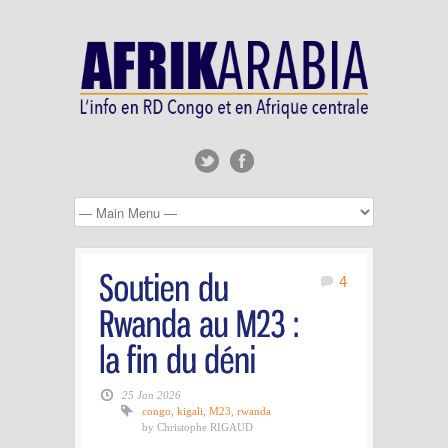
4
25 Jan 2026
congo
,
kigali
,
M23
,
rwanda
by Christophe RIGAUD