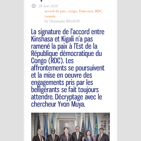
28 Juin 2026
accord de paix
,
congo
,
Etats-unis
,
RDC
,
rwanda
by Christophe RIGAUD