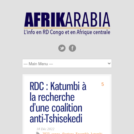
5
18 Déc 2022
2023
,
congo
,
élections
,
Ensemble
,
katumbi
,