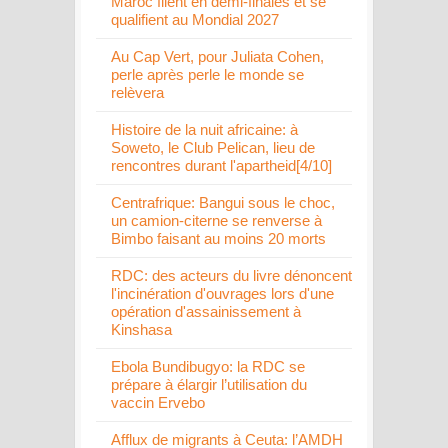
Maroc filent en demi-finales et se
qualifient au Mondial 2027
Au Cap Vert, pour Juliata Cohen,
perle après perle le monde se
relèvera
Histoire de la nuit africaine: à
Soweto, le Club Pelican, lieu de
rencontres durant l'apartheid[4/10]
Centrafrique: Bangui sous le choc,
un camion-citerne se renverse à
Bimbo faisant au moins 20 morts
RDC: des acteurs du livre dénoncent
l'incinération d'ouvrages lors d'une
opération d'assainissement à
Kinshasa
Ebola Bundibugyo: la RDC se
prépare à élargir l’utilisation du
vaccin Ervebo
Afflux de migrants à Ceuta: l’AMDH