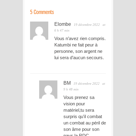
Elombe
19 décembre 2022
at
6 h 47 min
Vous n’avez rien compris.
Katumbi ne fait peur à
personne, son argent ne
lui sera d’aucun secours.
BM
19 décembre 2022
at
9 h 48 min
Vous prenez sa
vision pour
matériel,tu sera
surpris qu’il combat
un combat au péril de
son âme pour son
pays la RDC.