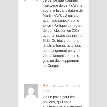
Je pense que Katumbi,
mukwege doivent s’unir et
soutenir la candidature de
Martin FAYULU qui a un
avantage sérieux sur le
terrain Politique qu regard
de son élection en 2018
avec un score stalinien de
62%. Ce trio, y compris
d’autres forces acquises
au changement peuvent
véritablement sonner le
glas du développement
au Congo.
BML
10 janvier 2023
at 17 h
41 min
Il a un poids pour les
novices, qu’il nous
explique d’où il a amassé