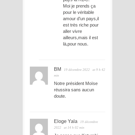
Moi je prends ça
pour le véritable
amour d’un pays,il
est très riche pour
aller vivre
ailleurs,mais il est
là,pour nous.
BM
19 décembre 2022
at 9 h 42
min
Notre président Moïse
réussira sans aucun
doute.
Eloge Yala
19 décembre
2022
at 14 h 02 min