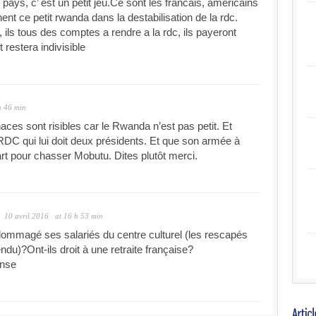
pays, c’ est un petit jeu.Ce sont les francais, americains
nent ce petit rwanda dans la destabilisation de la rdc.
 ils tous des comptes a rendre a la rdc, ils payeront
 restera indivisible
h 46 min
s sont risibles car le Rwanda n’est pas petit. Et
 RDC qui lui doit deux présidents. Et que son armée à
art pour chasser Mobutu. Dites plutôt merci.
10 avril 2016
at 16 h 53 min
dommagé ses salariés du centre culturel (les rescapés
du)?Ont-ils droit à une retraite française?
onse