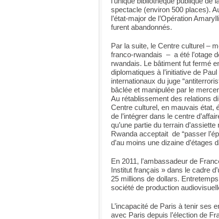
l’unique bibliothèque publique de l
spectacle (environ 500 places). Au
l’état-major de l’Opération Amary
furent abandonnés.
Par la suite, le Centre culturel 
franco-rwandais – a été l’otage des
rwandais. Le bâtiment fut fermé e
diplomatiques à l’initiative de Pa
internationaux du juge “antiterror
bâclée et manipulée par le mercena
Au rétablissement des relations d
Centre culturel, en mauvais état, é
de l’intégrer dans le centre d’affa
qu’une partie du terrain d’assiette 
Rwanda acceptait de “passer l’épo
d’au moins une dizaine d’étages da
En 2011, l’ambassadeur de France
Institut français » dans le cadre 
25 millions de dollars. Entretemps
société de production audiovisuell
L’incapacité de Paris à tenir ses 
avec Paris depuis l’élection de F