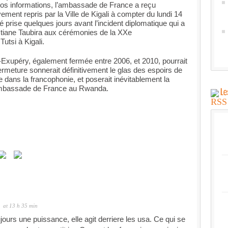
nos informations, l’ambassade de France a reçu
tivement repris par la Ville de Kigali à compter du lundi 14
té prise quelques jours avant l’incident diplomatique qui a
stiane Taubira aux cérémonies de la XXe
tsi à Kigali.
t-Exupéry, également fermée entre 2006, et 2010, pourrait
rmeture sonnerait définitivement le glas des espoirs de
 dans la francophonie, et poserait inévitablement la
 ambassade de France au Rwanda.
at 13 h 35 min
ujours une puissance, elle agit derriere les usa. Ce qui se