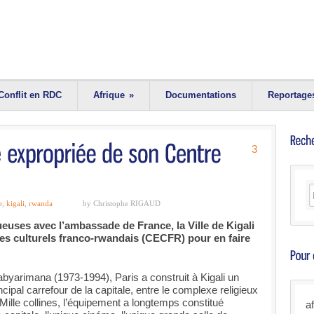
Conflit en RDC
Afrique
»
Documentations
Reportage
3
e
,
kigali
,
rwanda
by Christophe RIGAUD
euses avec l’ambassade de France, la Ville de Kigali
ges culturels franco-rwandais (CECFR) pour en faire
byarimana (1973-1994), Paris a construit à Kigali un
cipal carrefour de la capitale, entre le complexe religieux
 Mille collines, l’équipement a longtemps constitué
a