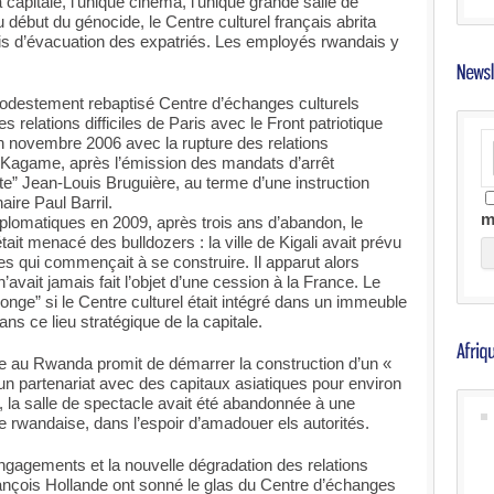
a capitale, l’unique cinéma, l’unique grande salle de
 début du génocide, le Centre culturel français abrita
llis d’évacuation des expatriés. Les employés rwandais y
– modestement rebaptisé Centre d’échanges culturels
 relations difficiles de Paris avec le Front patriotique
n novembre 2006 avec la rupture des relations
ul Kagame, après l’émission des mandats d’arrêt
iste” Jean-Louis Bruguière, au terme d’une instruction
ire Paul Barril.
m
iplomatiques en 2009, après trois ans d’abandon, le
tait menacé des bulldozers : la ville de Kigali avait prévu
ires qui commençait à se construire. Il apparut alors
n’avait jamais fait l’objet d’une cession à la France. Le
nge” si le Centre culturel était intégré dans un immeuble
ns ce lieu stratégique de la capitale.
 au Rwanda promit de démarrer la construction d’un «
d’un partenariat avec des capitaux asiatiques pour environ
, la salle de spectacle avait été abandonnée à une
e rwandaise, dans l’espoir d’amadouer els autorités.
engagements et la nouvelle dégradation des relations
rançois Hollande ont sonné le glas du Centre d’échanges