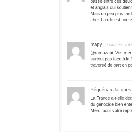
passe entre ces deux 
et anglais qui soutien
Mais un peu plus tard,
cher. La rdc est une et
mapy
27 mai 2014
at 0 
@ramazani. Vos menace
surtout pas face à la
traversé de part en p
Péquériau Jacques
La France a-t-elle dé
du génocide bien enten
Merci pour votre rép