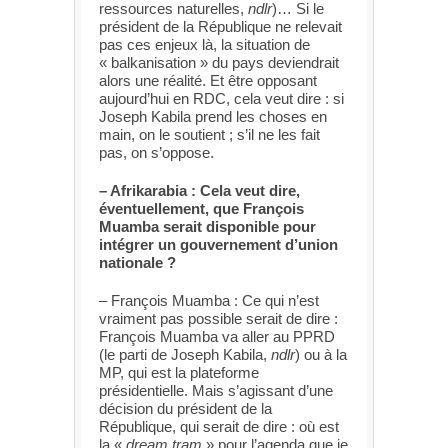
ressources naturelles,
ndlr
)… Si le
président de la République ne relevait
pas ces enjeux là, la situation de
« balkanisation » du pays deviendrait
alors une réalité. Et être opposant
aujourd’hui en RDC, cela veut dire : si
Joseph Kabila prend les choses en
main, on le soutient ; s’il ne les fait
pas, on s’oppose.
– Afrikarabia : Cela veut dire,
éventuellement, que François
Muamba serait disponible pour
intégrer un gouvernement d’union
nationale ?
– François Muamba : Ce qui n’est
vraiment pas possible serait de dire :
François Muamba va aller au PPRD
(le parti de Joseph Kabila,
ndlr
) ou à la
MP, qui est la plateforme
présidentielle. Mais s’agissant d’une
décision du président de la
République, qui serait de dire : où est
la «
dream tram
» pour l’agenda que je